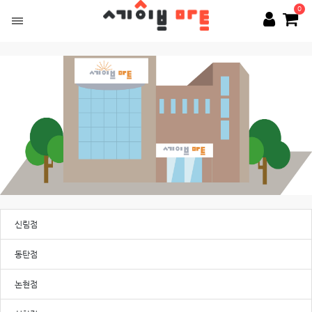
0
신림점
동탄점
논현점